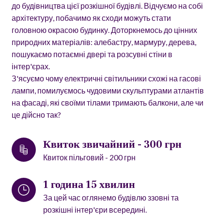
до будівництва цієї розкішної будівлі. Відчуємо на собі
архітектуру, побачимо як сходи можуть стати
головною окрасою будинку. Доторкнемось до цінних
природних матеріалів: алебастру, мармуру, дерева,
пошукаємо потаємні двері та розсувні стіни в
інтер'єрах.
З'ясуємо чому електричні світильники схожі на гасові
лампи, помилуємось чудовими скульптурами атлантів
на фасаді, які своїми тілами тримають балкони, але чи
це дійсно так?
Квиток звичайний - 300 грн
Квиток пільговий - 200 грн
1 година 15 хвилин
За цей час оглянемо будівлю ззовні та
розкішні інтер'єри всередині.