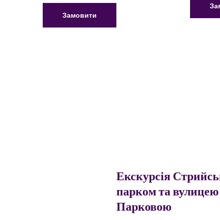
За
Замовити
Екскурсія Стрийс
парком та вулицею
Парковою