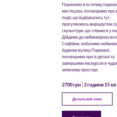
Поринемо в естетику парков
мистецтва, поговоримо про 
події, що відбувались тут,
прогуляємось маршрутом су
скульптури, що з'явився у па
Дійдемо до неймовірних віл
Софіївки, побачимо неймові
будинки вулиці Паркової,
поговоримо про їх деталі та
завершимо екскурсію в чуд
зеленому просторі.
2700 грн
2 години 15 хв
Детальний опис