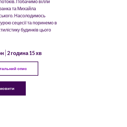
потоків. Побачимо вілли
ранка та Михайла
ького. Насолодимось
турою сецесії та поринемо в
стилістику будинків цього
рн
2 година 15 хв
тальний опис
мовити