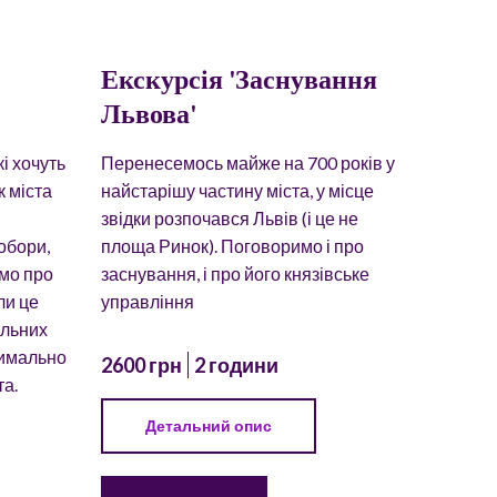
Екскурсія 'Заснування
Львова'
і хочуть
Перенесемось майже на 700 років у
 міста
найстарішу частину міста, у місце
звідки розпочався Львів (і це не
обори,
площа Ринок). Поговоримо і про
имо про
заснування, і про його князівське
ли це
управління
альних
симально
2600 грн
2 години
а.
Детальний опис