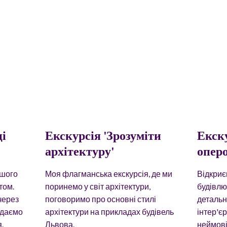
ці
Екскурсія 'Зрозуміти
Екск
архітектуру'
опер
ршого
Моя флагманська екскурсія, де ми
Відкриє
том.
поринемо у світ архітектури,
будівлю
через
поговоримо про основні стилі
детальн
ідаємо
архітектури на прикладах будівель
інте
р'є
.
Львова.
неймові