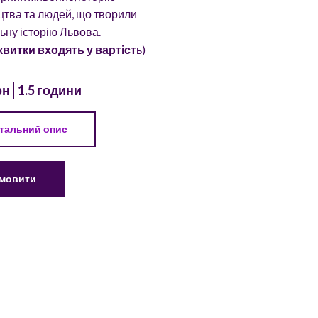
цтва та людей, що творили
ьну історію Львова.
 квитки входять у вартіст
ь)
рн
1.5 години
тальний опис
мовити