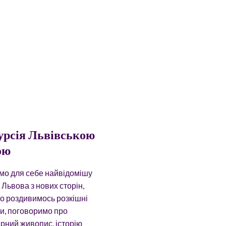
урсія Львівською
ою
мо для себе найвідомішу
 Львова з нових сторін,
о роздивимось розкішні
ри, поговоримо про
рний живопис, історію