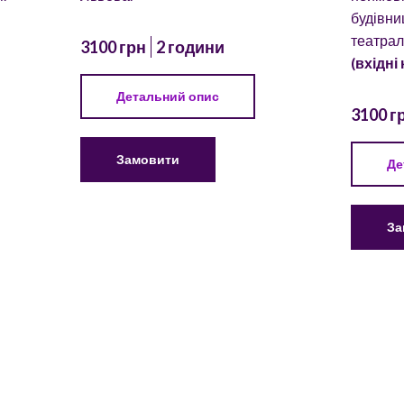
будівни
театрал
3100 грн
2 години
(вхідні
Детальний опис
3100 г
Замовити
Де
За