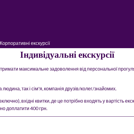
Корпоративні екскурсії
Індивідуальні екскурсії
 отримати максимальне задоволення від персональної прогулянк
 людина, так і сім'я, компанія друзів/колег/знайомих.
включно), вхідні квитки, де це потрібно входять у вартість екс
бно доплатити 400 грн.