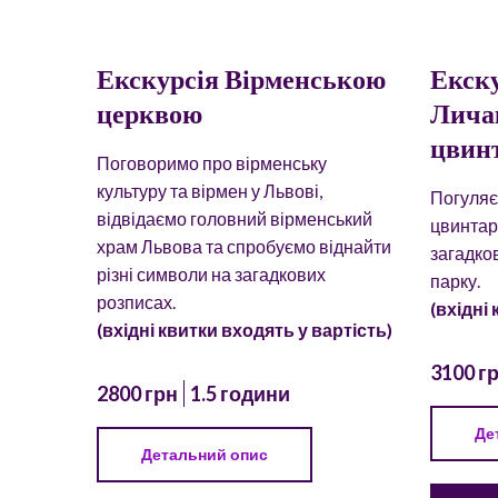
Екскурсія Вірменською
Екск
церквою
Лича
цвин
Поговоримо про вірменську
культуру та вірмен у Львові,
Погуляє
відвідаємо головний вірменський
цвинтар
храм Львова та спробуємо віднайти
загадко
різні символи на загадкових
парку.
розписах.
(вхідні
(вхідні квитки входять у вартість)
3100 г
2800 грн
1.5 години
Де
Детальний опис