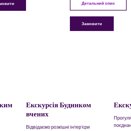
Детальний опис
мовити
Замовити
ьким
Екскурсія Будинком
Екск
вчених
Прогуля
поєднан
Відвідаємо розкішні інтер’єри