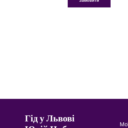
Замовити
Гід у Львові
Мо