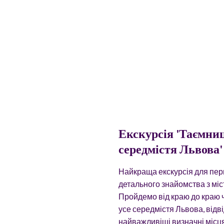
Екскурсія 'Таємни
середмістя Львова'
Найкраща екскурсія для пе
детального знайомства з міс
Пройдемо від краю до краю 
усе середмістя Львова, відв
найважливіші визначні місця