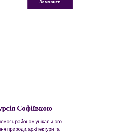
Замовити
урсія Софіївкою
ємось районом унікального
ня природи, архітектури та