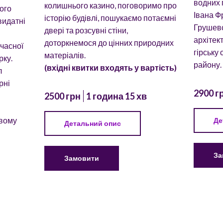
водних 
колишнього казино, поговоримо про
ого
Івана Ф
історію будівлі, пошукаємо потаємні
видатні
Грушевс
двері та розсувні стіни,
архітек
доторкнемося до цінних природних
часної
гірську 
матеріалів.
рку.
району.
(вхідні квитки входять у вартість)
л
рні
2900 г
2500 грн
1 година 15 хв
овому
Де
Детальний опис
За
Замовити