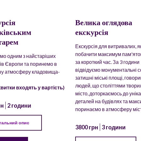
урсія
Велика оглядова
ківським
екскурсія
тарем
Екскурсія для витривалих, як
побачити максимум пам'яток
мо одним з найстаріших
за короткий час. За 3 години
ів Європи та поринемо в
відвідуємо монументальні с
ву атмосферу кладовища-
затишні міські площі, говор
людей, що століттями твори
 квитки входять у вартість)
місто, доторкаємось до унік
деталей на будівлях та мак
рн
2 години
поринаємо в атмосферу міст
тальний опис
3800 грн
3 години