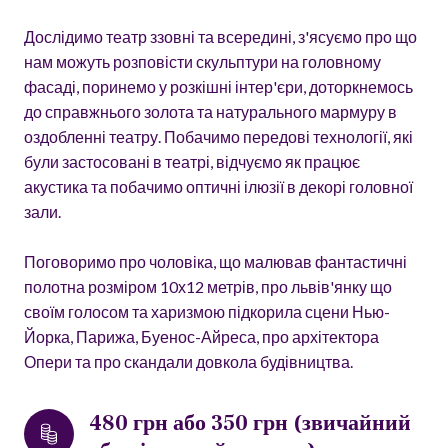
Дослідимо театр ззовні та всередині, з'ясуємо про що
нам можуть розповісти скульптури на головному
фасаді, поринемо у розкішні інтер'єри, доторкнемось
до справжнього золота та натурального мармуру в
оздобленні театру. Побачимо передові технології, які
були застосовані в театрі, відчуємо як працює
акустика та побачимо оптичні ілюзії в декорі головної
зали.
Поговоримо про чоловіка, що малював фантастичні
полотна розміром 10х12 метрів, про львів'янку що
своїм голосом та харизмою підкорила сцени Нью-
Йорка, Парижа, Буенос-Айреса, про архітектора
Опери та про скандали довкола будівництва.
480 грн або 350 грн (звичайний 