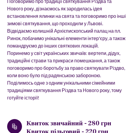
Поговоримо про традиції святкування Різдва та
Нового року, дізнаємось як зародилась ідея
встановлення ялинки на свята та поговоримо про інші
зимові святкування, що проходили у Львові.
Відвідаємо колишній Архієпископський палац на пл.
Ринок, побачимо унікальні елементи інтер'єру, а також
помандруємо до інших святкових локацій.
Поринемо у світ українських звичаїв: вертепи, дідух,
традиційні страви та прикраси помешкання, а також
поговоримо про боротьбу за право святкувати Різдво,
коли воно було під радянською забороною.
Поділимось одне з одним унікальними сімейними
традиціями святкування Різдва та Нового року, тому
готуйте історії!
Квиток звичайний - 280 грн
Квиток пільговий - 220 грн