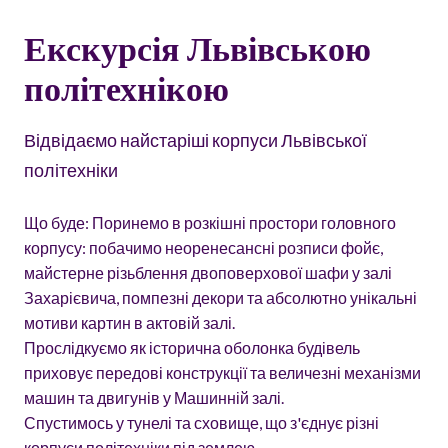
Екскурсія Львівською
політехнікою
Відвідаємо найстаріші корпуси Львівської
політехніки
Що буде: Поринемо в розкішні простори головного
корпусу: побачимо неоренесансні розписи фойє,
майстерне різьблення двоповерхової шафи у залі
Захарієвича, помпезні декори та абсолютно унікальні
мотиви картин в актовій залі.
Прослідкуємо як історична оболонка будівель
приховує передові конструкції та величезні механізми
машин та двигунів у Машинній залі.
Спустимось у тунелі та сховище, що з'єднує різні
корпуси політехніки під землею.