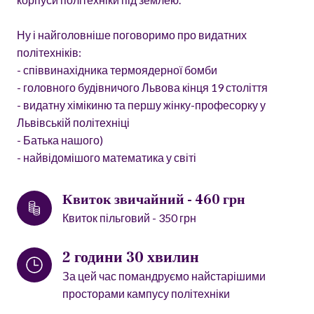
Ну і найголовніше поговоримо про видатних
політехніків:
- співвинахідника термоядерної бомби
- головного будівничого Львова кінця 19 століття
- видатну хімікиню та першу жінку-професорку у
Львівській політехніці
- Батька нашого)
- найвідомішого математика у світі
Квиток звичайний - 460 грн
Квиток пільговий - 350 грн
2 години 30 хвилин
За цей час помандруємо найстарішими
просторами кампусу політехніки