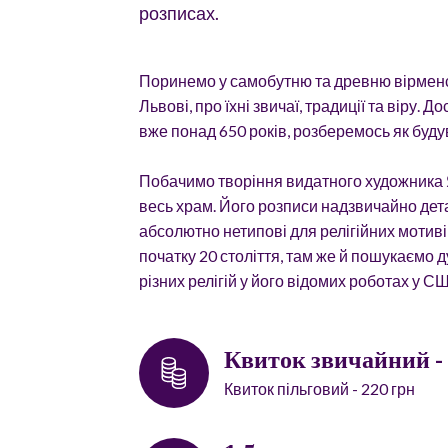
розписах.
Поринемо у самобутню та древню вірменсь
Львові, про їхні звичаї, традиції та віру. 
вже понад 650 років, розберемось як будув
Побачимо творіння видатного художника 
весь храм. Його розписи надзвичайно детал
абсолютно нетипові для релігійних мотив
початку 20 століття, там же й пошукаємо 
різних релігій у його відомих роботах у С
Квиток звичайний -
Квиток пільговий - 220 грн