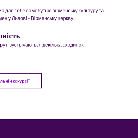
мо для себе самобутню вірменську культуру та
ен у Львові - Вірменську церкву.
пність
руті зустрічаються декілька сходинок.
льні екскурсії