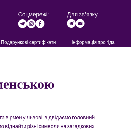
Соцмережі:
Для зв'язку
Подарункові сертифікати
Інформація про гіда
менською
а вірмен у Львові, відвідаємо головний
о віднайти різні символи на загадкових