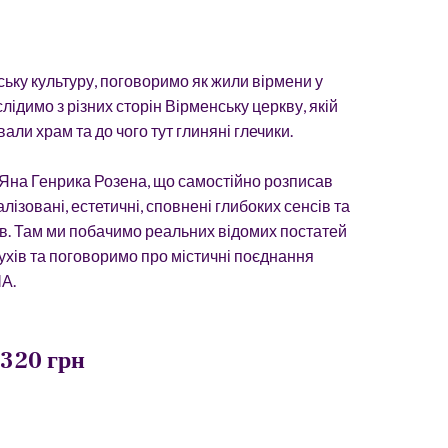
ку культуру, поговоримо як жили вірмени у
Дослідимо з різних сторін Вірменську церкву, якій
али храм та до чого тут глиняні глечики.
Яна Генрика Розена, що самостійно розписав
ізовані, естетичні, сповнені глибоких сенсів та
ів. Там ми побачимо реальних відомих постатей
духів та поговоримо про містичні поєднання
ША.
 320 грн