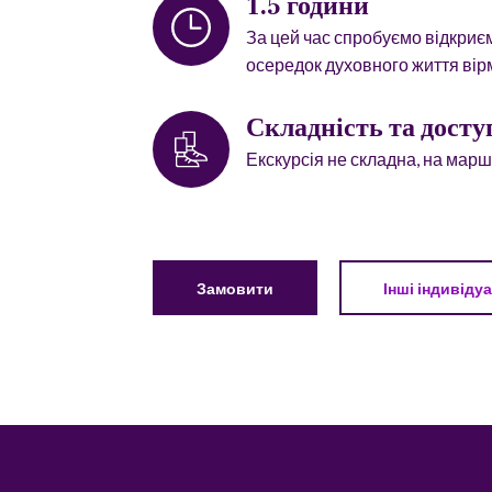
1.5 години
За цей час спробуємо відкриє
осередок духовного життя вірм
Складність та досту
Екскурсія не складна, на марш
Замовити
Інші індивідуа